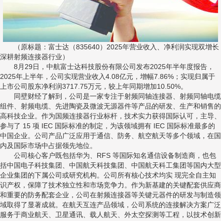
（原标题：富士达（835640）2025年营业收入、净利润实现双增长
深耕射频连接器行业）
8月29日，中航富士达科技股份有限公司发布2025年半年度报告，
2025年上半年，公司实现营业收入4.08亿元，增幅7.86%；实现归属于
上市公司股东净利润3717.75万元，较上年同期增加10.50%。
同壁财经了解到，公司是一家专注于射频同轴连接器、射频同轴电缆
组件、射频电缆、先进陶瓷及微波无源器件等产品的研发、生产和销售的
高科技企业。作为国频连接器行业标杆，技术实力获得国际认可，主导、
参与了 15 项 IEC 国际标准的制定，为该领域拥有 IEC 国际标准最多的
中国企业。公司产品广泛应用于通信、防务、航空航天等多个领域，在国
内及国际市场中占据领先地位。
公司核心客户既包括华为、RFS 等国际知名通信设备制造商，也包
括中国电子科技集团、中国航天科技集团、中国航天科工集团等国内大型
企业集团的下属公司或研究机构。公司所有核心技术均实 现完全自主知
识产权，保障了技术独立性和市场竞争力。作为新基建的关键配套供应商
和重要的防务配套企业，公司在射频连接器等关键元器件的研发与制造领
域取得了显著成就。在航天互连产品领域，公司系统的连接解决方案广泛
服务于商业航天、卫星通讯、载人航天、外太空探测等工程，以技术创新