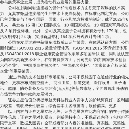
参与航天事业发展，成为推动行业发展的重要力量。
公司在射频同轴连接器的设计和制造技术方面积淀了深厚的技术实
力，尤其在微型连接器的生产技术上更具优势。在标准化制定方面，公司
已主导和参与了多个国际、国家、行业和地方标准的制定，截至2025年6
月末，共发布 15 项 IEC 国际标准、10 项国家标准、19 项国家军用标准
及 3 项行业标准。此外，公司及其控股子公司拥有有效专利 179 项，包
括发明专利 24 项、实用新型专利 154 项和外观设计专利 1 项。
公司在发展过程中获得多项权威认证与荣誉。在体系认证方面，公司
顺利通过 ISO9001:2015 质量管理体系、ISO14001:2015 环境管理体系
及 ISO45001:2018 职业健康安全管理体系等多项国际认 证，同时被认定
为国家级高新技术企业。在荣誉资质方面，公司先后荣获“国家技术创新
示范企业”、 “中国质量奖提名奖”、“中国驰名商标”、“国家知识产权示范
企业”等重要荣誉。
通过持续的技术创新和市场拓展，公司不仅稳固了在通信行业的领先
地位，更积极布局航空航天、 商业卫星、轨道交通、医疗设备、量子通
讯、船舶、防务装备及低空经济(无人机)等新兴市场，全面展现出强劲的
市场竞争力和持续的发展潜力。
证券之星估值分析提示航天科技行业内竞争力的护城河良好，盈利能
力较差，营收成长性较差，综合基本面各维度看，股价偏高。更多
以上内容与证券之星立场无关。证券之星发布此内容的目的在于传播
更多信息，证券之星对其观点、判断保持中立，不保证该内容（包括但不
限于文字、数据及图表）全部或者部分内容的准确性、真实性、完整性、
有效性、及时性、原创性等。相关内容不对各位读者构成任何投资建议，