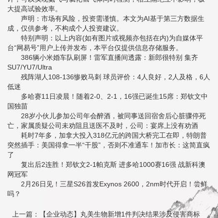
大提高试验效率。
声明：市场有风险，投资需谨慎。本文为AI基于第三方数据生
成，仅供参考，不构成个人投资建议。
特别声明：以上内容(如有图片或视频亦包括在内)为自媒体平
台“网易号”用户上传并发布，本平台仅提供信息存储服务。
386辆小米婚车队刷屏！雷军直播间透露：新郎很特别 集齐
SU7/YU7/Ultra
残阵湖人108-136惨败马刺 球员评价：4人良好，2人及格，6人
低迷
多哈赛11日凌晨！随着2-0、2-1，16强已诞生15席：郑钦文中
国独苗
28岁小伙儿参加公司年会醉酒，被同事送回宿舍后心脏骤停死
亡，家属质疑公司未劝阻且送医不及时，公司：宴席上没有劝酒
耗时7年多，加拿大投入318亿元的跨国大桥完工在即，特朗普
突然插手：美国得拿一半“干股”，否则不准通车！加市长：这简直疯
了
复出后2连胜！郑钦文2-1帕克斯 进多哈1000赛16强 战新科澳
网冠军
2月26日见！三星S26首发Exynos 2600，2nm时代开启！尝鲜
吗？
上一篇：【企业动态】丸美生物新增1件判决结果涉及侵害商标