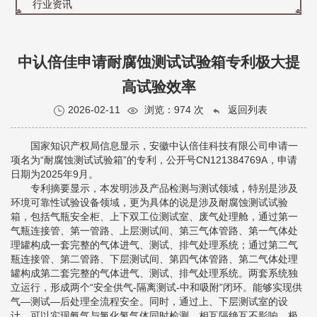
行业资讯
中认倍佳申请耐腐蚀测试试验箱专利极大提
高试验效率
2026-02-11
浏览：
974 次
返回列表
国家知识产权局信息显示，安徽中认倍佳科技有限公司申请一
项名为“耐腐蚀测试试验箱”的专利，公开号CN121384769A，申请
日期为2025年9月。
专利摘要显示，本发明涉及产品检测与测试领域，特别是涉及
环境可靠性试验设备领域，更为具体的说是涉及耐腐蚀测试试验
箱，包括气瓶安全柜、上下双工位测试室、废气处理舱，通过第一
气瓶连接管、第一管路、上层测试间、第三气体管路、第一气体处
理罐构成一套完整的气体进气、测试、排气处理系统；通过第二气
瓶连接管、第二管路、下层测试间、第四气体管路、第二气体处理
罐构成第二套完整的气体进气、测试、排气处理系统。两套系统独
立运行，形成两个“安全供气‑隔离测试‑中和吸附”闭环。能够实现供
气—测试—后处理全流程安全。同时，通过上、下层测试室的设
计，可以实现氨气与氯化氢气体同时检测，相互隔绝互不影响，极